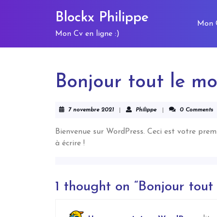
Skip
Blockx Philippe
to
Mon 
content
Mon Cv en ligne :)
Skip
to
content
Bonjour tout le mo
7
Philippe
7 novembre 2021
|
Philippe
|
0 Comments
novembre
2021
Bienvenue sur WordPress. Ceci est votre premi
à écrire !
1 thought on “Bonjour tout